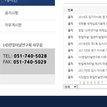
번호
공지사항
공지
2018도 정기이사회 겸
공지
귀하를 국제심포지움에 
자유게시판
공지
창립 10주년기념 국제심
공지
한일터널 -일한터널협의회
공지
2018년도 제1회 임시
공지
2017년도 정기 이사회 
공지
사)한일터널연구회 사무
공지
한일해저터널 제3차 라운
공지
2017년도 임시 이사회 
공지
사단법인 한일터널연구회
1
2
3
4
5
6
7