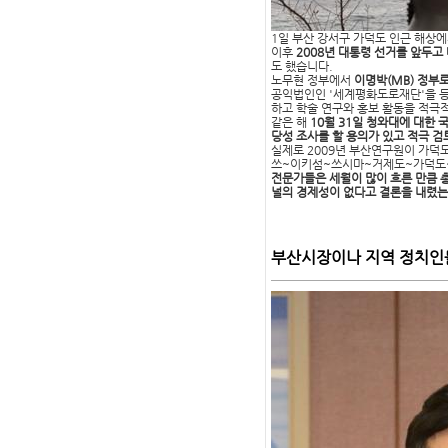
1일 부산 강서구 가덕도 인근 해상
이후
2008년 대통령 선거를 앞두고
도 했습니다.
노무현 정부에서
이명박(MB) 정부
공익법인인 '세계평화도로재단'을 등
하고 학술 연구와 홍보 활동을 적극
같은 해
10월 31일 청와대에 대한
당성 조사를 할 용의가 있고 적극 
실제로 2009년 부산연구원이 가덕도
쓰~이키섬~쓰시마~거제도~가덕도~부
전문가들은 세월이 많이 흐른 만큼 총
널의 경제성이 없다고 결론을 내렸
부산시장이나 지역 정치인들