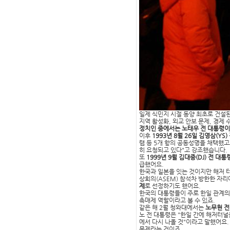
일제 식민지 시절 동양 최초로 건설
지역 활성화, 외교 안보 문제, 경제
정치인 중에서는 노태우 전 대통령이 
이후
1993년 8월 26일 김영삼(YS)
램 등 5개 항의 공동성명을 채택했
히 요청되고 있다"고 강조했습니다.
또
1999년 9월 김대중(DJ) 전 대통
급했어요.
한국과 일본을 잇는 것이지만 해저 터
상회의(ASEM) 참석차 방한한 자리
제
로 선정하기도 했어요.
한국의 대통령들이 주로 한일 관계의
촉매제 역할이라고 볼 수 있죠.
같은 해 2월 청와대에서는
노무현 전
노 전 대통령은 "한일 간에 해저터널
에서 다시 나올 것"이라고 말했어요
문제라는 것이죠.