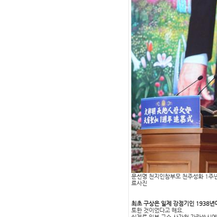
문선명 천지인참부모 천주성화 1주년
료사진
최초 구상은 일제 강점기인 1938
토한 것이었다고 해요.