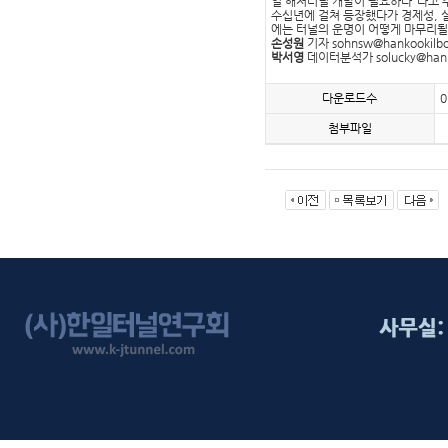
일 해저터널 개발이 필요하다"라고 
수십년에 걸쳐 등장했다가 경제성, 
에는 터널의 운명이 어떻게 마무리될
손성원
기자
sohnsw@hankookilb
박서영
데이터분석가
solucky@han
다운로드수
0
첨부파일