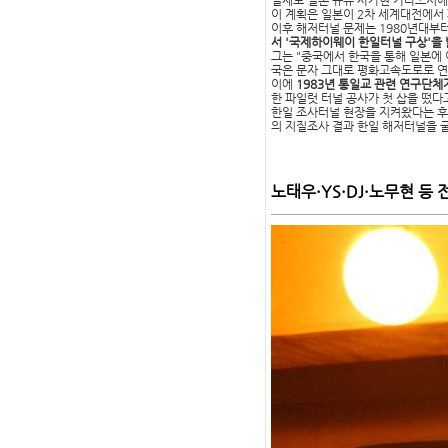
실제로 일본 규슈 사가현 가라쓰시에
이 계획은 일본이 2차 세계대전에서
이후 해저터널 문제는 1980년대부
서 '국제하이웨이 한일터널 구상'을
그는 "중국에서 한국을 통해 일본에
국은 문자 그대로 평화고속도로로 연
이에
1983년 통일교 관련 연구단체
한 파일럿 터널 공사가 첫 삽을 떴
한일 조사터널 현장을 지켜왔다는 후지
의 지질조사 결과 한일 해저터널을 
노태우·YS·DJ·노무현 등